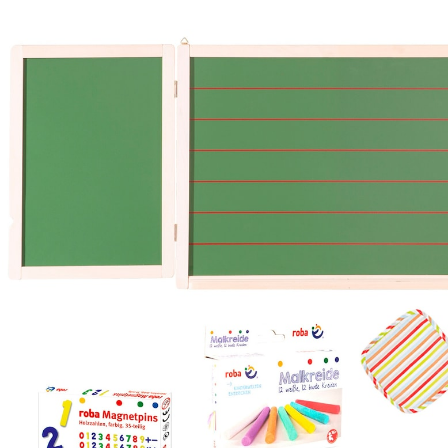
Hängetafel Holz mit Zubehör
74,95 €
inkl. MwSt. und zzgl.
Versandkosten
37 PAYBACK Basis°Punkte
sammeln
In den Warenkorb
Lieferung nach Hause
Lieferbar - in 3-4 Werktagen bei Dir
Versand durch Partner
Filialabholung
Einen Moment bitte...