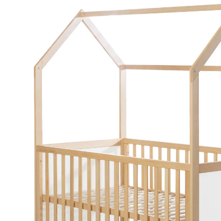
(36)
234,95 €
inkl. MwSt. und zzgl.
Versandkosten
117 PAYBACK Basis°Punkte
sammeln
In den Warenkorb
Lieferung nach Hause
Lieferbar - in 3-4 Werktagen bei Dir
Versand durch Partner
Filialabholung
Einen Moment bitte...