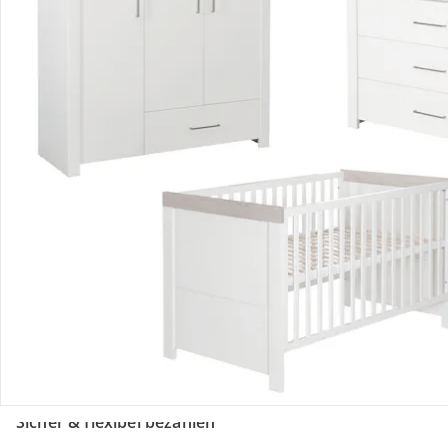
Retoure & Reklamation
Gutscheine & Aktionen
Kontakt & Service
Filialen & Beratung
Unternehmen
Sicher & flexibel bezahlen