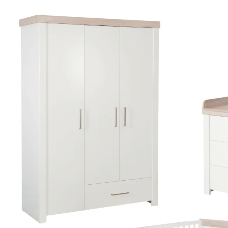
Kinderzimmerset Lucy
999,95 €
inkl. MwSt. und zzgl.
Versandkosten
499 PAYBACK Basis°Punkte
sammeln
In den Warenkorb
Lieferung nach Hause
Lieferbar - in 10-12 Werktagen bei Dir
Die Lieferung erfolgt
per Spedition
Versand durch Partner
Filialabholung