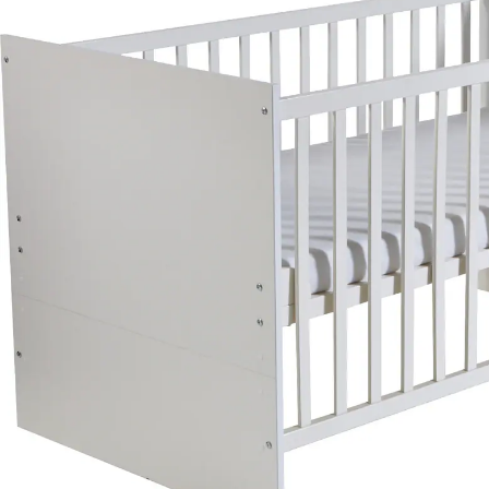
699,95 €
inkl. MwSt. und zzgl.
Versandkosten
349 PAYBACK Basis°Punkte
sammeln
In den Warenkorb
Lieferung nach Hause
Lieferbar - in 10-12 Werktagen bei Dir
Die Lieferung erfolgt
per Spedition
Versand durch Partner
Filialabholung
Einen Moment bitte...