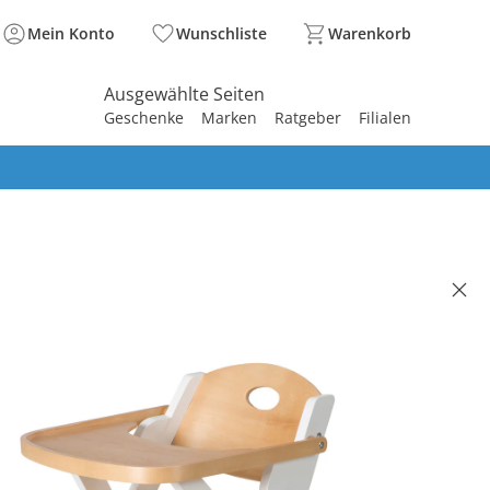
Mein Konto
Wunschliste
Warenkorb
Ausgewählte Seiten
Geschenke
Marken
Ratgeber
Filialen
spirieren
spirieren
spirieren
spirieren
spirieren
spirieren
spirieren
spirieren
spirieren
hochstuhl
95 €
. und zzgl.
Versandkosten
BACK Basis°Punkte
sammeln