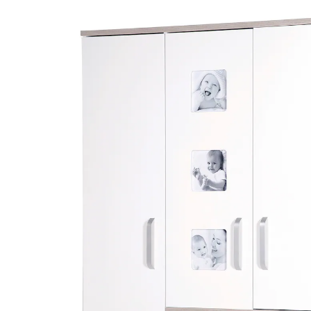
(19)
579,95 €
inkl. MwSt. und zzgl.
Versandkosten
289 PAYBACK Basis°Punkte
sammeln
In den Warenkorb
Lieferung nach Hause
Lieferbar - in 10-12 Werktagen bei Dir
Die Lieferung erfolgt
per Spedition
Versand durch Partner
Filialabholung