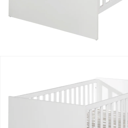
Produktbeschreibung
Hinweise, Siegel & Hersteller
Bewertungen
Bestellung & Lieferung
Retoure & Reklamation