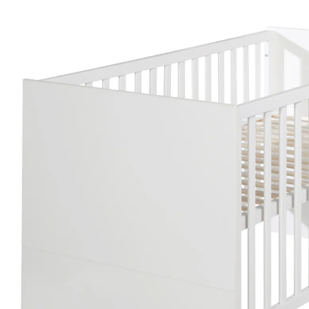
inkl. MwSt. und zzgl.
Versandkosten
104 PAYBACK Basis°Punkte
sammeln
In den Warenkorb
Lieferung nach Hause
Lieferbar - in 3-4 Werktagen bei Dir
Versand durch Partner
Filialabholung
Einen Moment bitte...