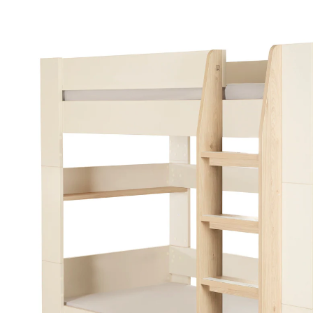
734,95 €
inkl. MwSt. und zzgl.
Versandkosten
367 PAYBACK Basis°Punkte
sammeln
In den Warenkorb
Lieferung nach Hause
Lieferbar - in 10-12 Werktagen bei Dir
Die Lieferung erfolgt
per Spedition
Versand durch Partner
Filialabholung
Einen Moment bitte...