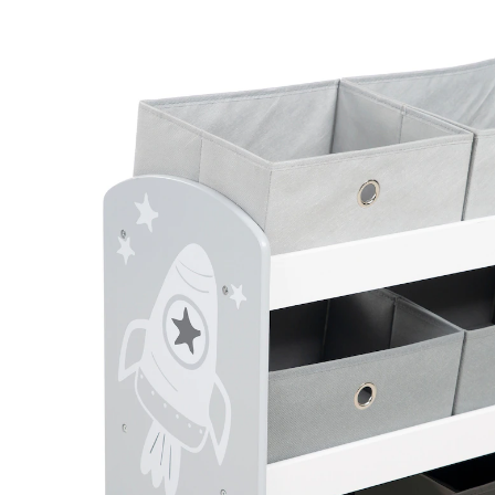
64,95 €
inkl. MwSt. und zzgl.
Versandkosten
32 PAYBACK Basis°Punkte
sammeln
In den Warenkorb
Lieferung nach Hause
Lieferbar - in 3-4 Werktagen bei Dir
Versand durch Partner
Filialabholung
Einen Moment bitte...