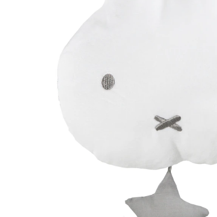
Filialabholung
Einen Moment bitte...
Produktbeschreibung
Hinweise, Siegel & Hersteller
Bewertungen