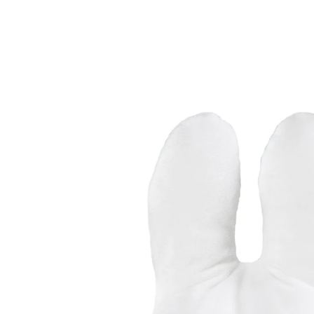
ROBA
Spieluhr, herausnehmbar Miffy
19,95 €
inkl. MwSt. und zzgl.
Versandkosten
9 PAYBACK Basis°Punkte
sammeln
In den Warenkorb
Lieferung nach Hause
Lieferbar - in 10-12 Werktagen bei Dir
Versand durch Partner