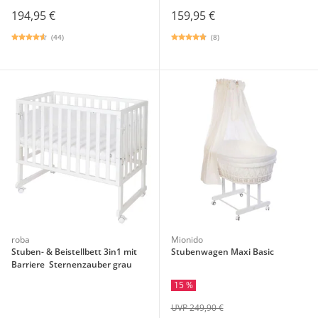
194,95 €
159,95 €
(44)
(8)
roba
Mionido
Stuben- & Beistellbett 3in1 mit
Stubenwagen Maxi Basic
Barriere Sternenzauber grau
15 %
UVP 249,90 €