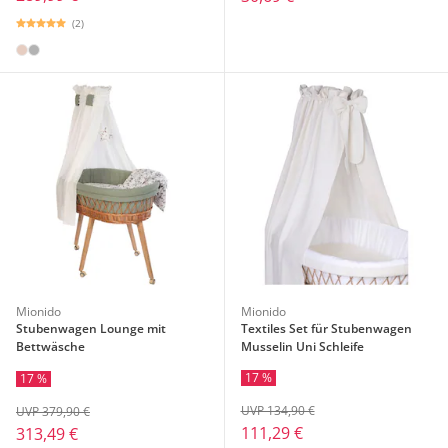
(2)
Mionido
Mionido
Stubenwagen Lounge mit
Textiles Set für Stubenwagen
Bettwäsche
Musselin Uni Schleife
17 %
17 %
UVP 134,90 €
UVP 379,90 €
111,29 €
313,49 €