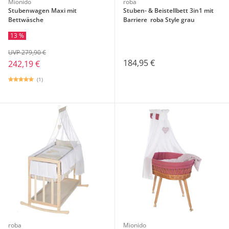
Mionido
roba
Stubenwagen Maxi mit
Stuben- & Beistellbett 3in1 mit
Bettwäsche
Barriere roba Style grau
13 %
UVP 279,90 €
184,95 €
242,19 €
(1)
roba
Mionido