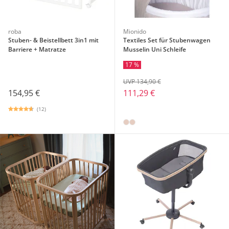
roba
Mionido
Stuben- & Beistellbett 3in1 mit
Textiles Set für Stubenwagen
Barriere + Matratze
Musselin Uni Schleife
17 %
UVP 134,90 €
154,95 €
111,29 €
(12)