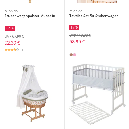
Mionido
Mionido
Stubenwagenpolster Musselin
Textiles Set für Stubenwagen
17 %
22 %
UVP 119,90 €
UVP 67,90 €
98,99 €
52,39 €
(1)