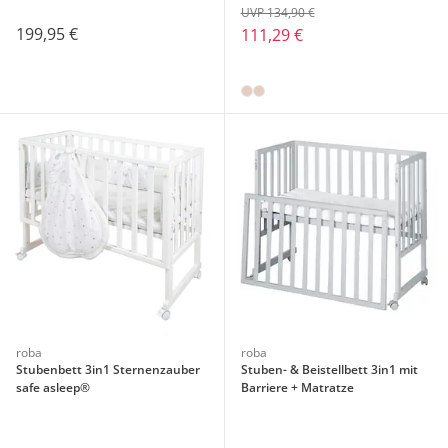
UVP 134,90 €
199,95 €
111,29 €
roba
roba
Stubenbett 3in1 Sternenzauber
Stuben- & Beistellbett 3in1 mit
safe asleep®
Barriere + Matratze