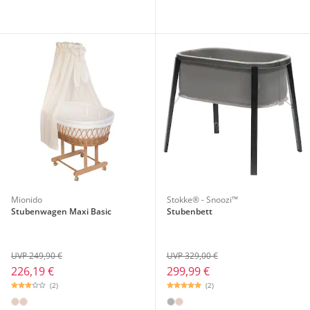
Mionido
Stokke® - Snoozi™
Stubenwagen Maxi Basic
Stubenbett
UVP 249,90 €
UVP 329,00 €
226,19 €
299,99 €
(2)
(2)