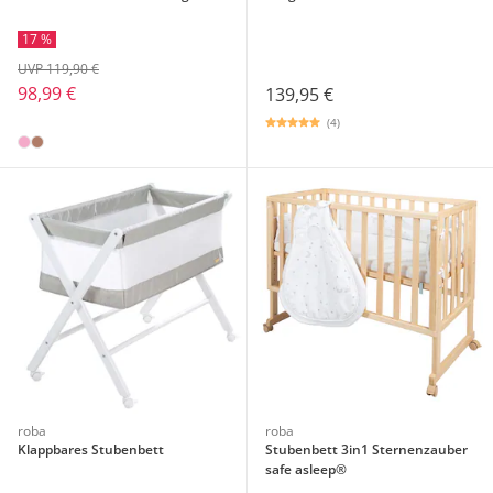
17 %
UVP 119,90 €
98,99 €
139,95 €
(4)
roba
roba
Klappbares Stubenbett
Stubenbett 3in1 Sternenzauber
safe asleep®