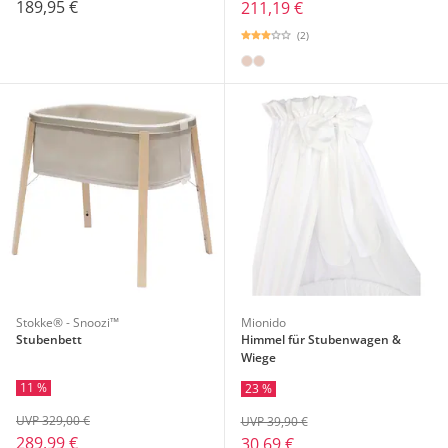
189,95 €
211,19 €
(2)
Stokke® - Snoozi™
Mionido
Stubenbett
Himmel für Stubenwagen &
Wiege
11 %
23 %
UVP 329,00 €
UVP 39,90 €
289,99 €
30,69 €