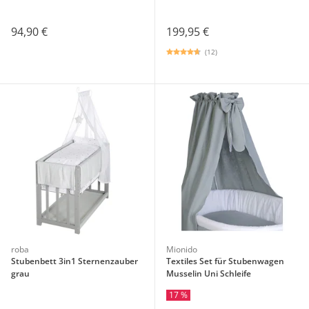
94,90 €
199,95 €
(12)
roba
Mionido
Stubenbett 3in1 Sternenzauber
Textiles Set für Stubenwagen
grau
Musselin Uni Schleife
17 %