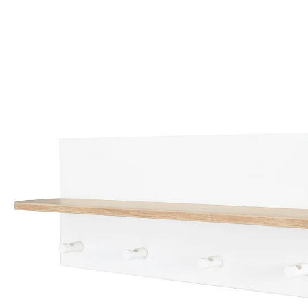
52,95 €
inkl. MwSt. und zzgl.
Versandkosten
26 PAYBACK Basis°Punkte
sammeln
In den Warenkorb
Lieferung nach Hause
Lieferbar - in 7-8 Werktagen bei Dir
Versand durch Partner
Filialabholung
Einen Moment bitte...