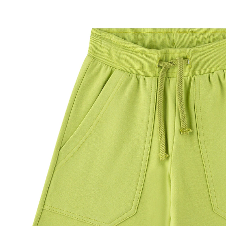
65 %
UVP 29,99 €
ab
10,49 €
inkl. MwSt. und zzgl.
Versandkosten
5 PAYBACK Basis°Punkte
sammeln
Größe
Größenberater
In den Warenkorb
Lieferung nach Hause
Sofort lieferbar - in 2-3 Werktagen bei Dir