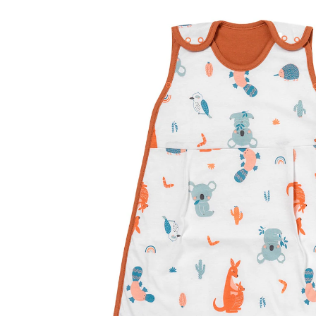
57,90 €
inkl. MwSt. und zzgl.
Versandkosten
28 PAYBACK Basis°Punkte
sammeln
Größe
In den Warenkorb
Lieferung nach Hause
Sofort lieferbar - in 2-3 Werktagen bei Dir
Versand durch Partner
Filialabholung