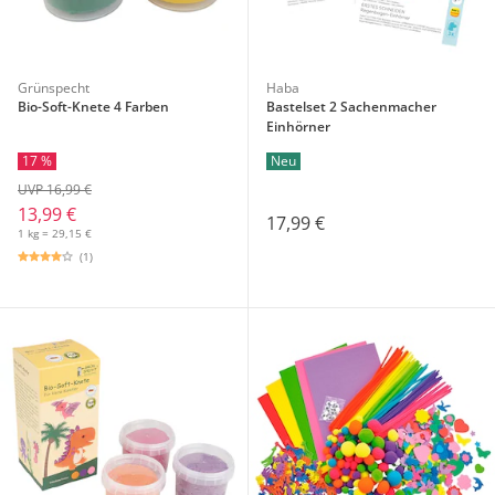
Grünspecht
Haba
Bio-Soft-Knete 4 Farben
Bastelset 2 Sachenmacher
Einhörner
17 %
Neu
UVP 16,99 €
13,99 €
17,99 €
1 kg = 29,15 €
(1)