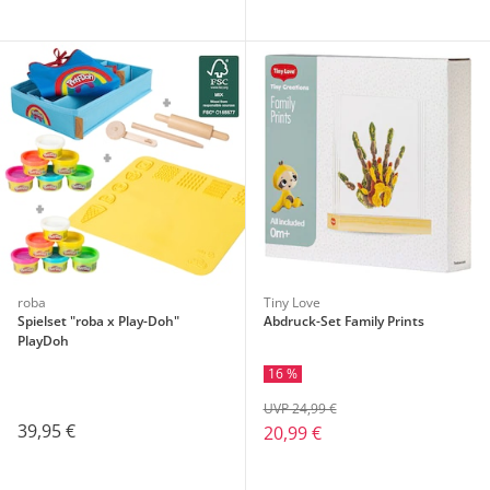
roba
Tiny Love
Spielset "roba x Play-Doh"
Abdruck-Set Family Prints
PlayDoh
16 %
UVP 24,99 €
39,95 €
20,99 €