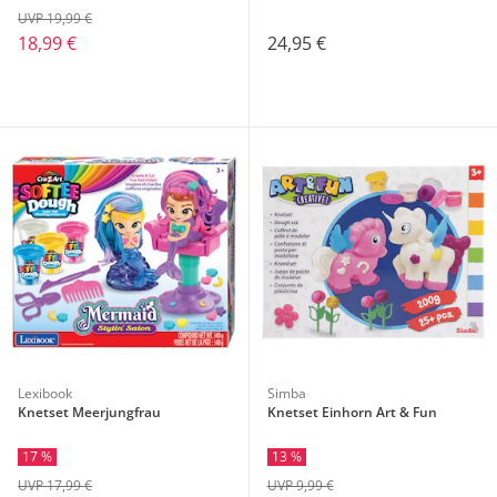
UVP 19,99 €
18,99 €
24,95 €
Lexibook
Simba
Knetset Meerjungfrau
Knetset Einhorn Art & Fun
17 %
13 %
UVP 17,99 €
UVP 9,99 €