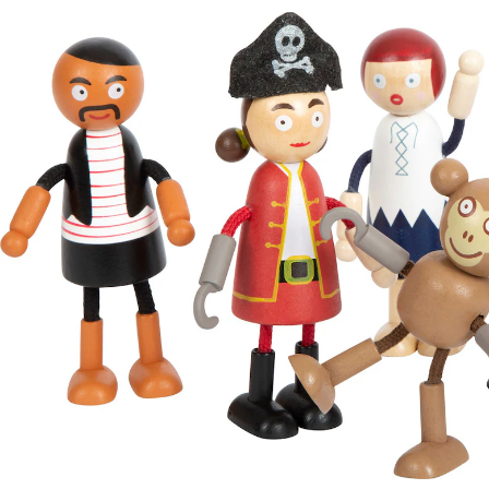
Biegepuppen Piraten Figuren
24,99 €
inkl. MwSt. und zzgl.
Versandkosten
12 PAYBACK Basis°Punkte
sammeln
In den Warenkorb
Lieferung nach Hause
Lieferbar - in 3-4 Werktagen bei Dir
Versand durch Partner
Filialabholung
Einen Moment bitte...