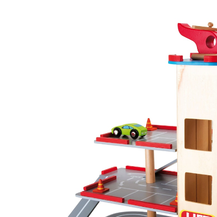
Parkhaus Rasante Abfahrt
59,00 €
inkl. MwSt. und zzgl.
Versandkosten
29 PAYBACK Basis°Punkte
sammeln
In den Warenkorb
Lieferung nach Hause
Sofort lieferbar - in 2-3 Werktagen bei Dir
Filialabholung
Einen Moment bitte...