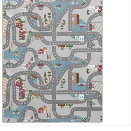
lialabholung
nen Moment bitte...