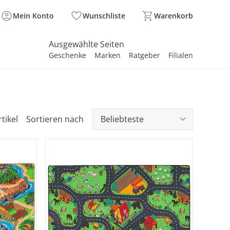
Mein Konto
Wunschliste
Warenkorb
Ausgewählte Seiten
Geschenke
Marken
Ratgeber
Filialen
spirieren
spirieren
spirieren
spirieren
spirieren
spirieren
spirieren
spirieren
spirieren
tikel
Sortieren nach