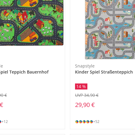
le
Snapstyle
Spiel Teppich Bauernhof
Kinder Spiel Straßenteppich
14 %
90 €
UVP 34,90 €
 €
29,90 €
+12
+52