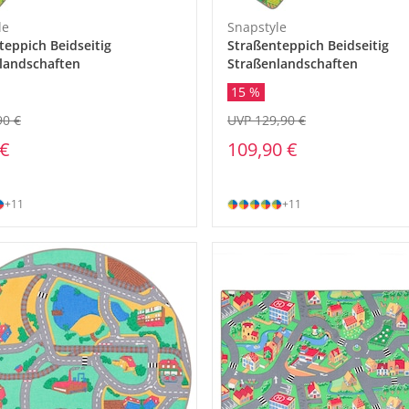
le
Snapstyle
teppich Beidseitig
Straßenteppich Beidseitig
landschaften
Straßenlandschaften
15 %
90 €
UVP 129,90 €
 €
109,90 €
+11
+11