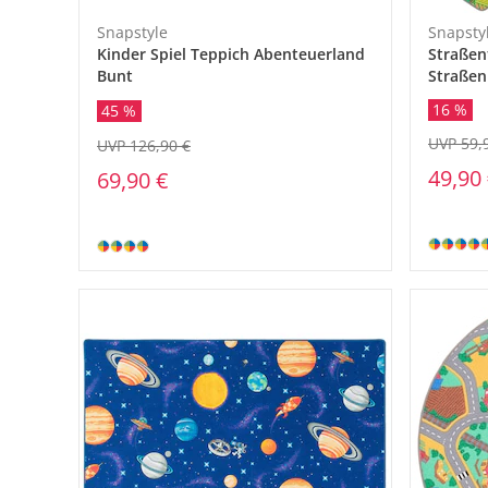
Snapstyle
Snapsty
Kinder Spiel Teppich Abenteuerland
Straßen
Bunt
Straßen
16 %
45 %
UVP 59,
UVP 126,90 €
49,90
69,90 €