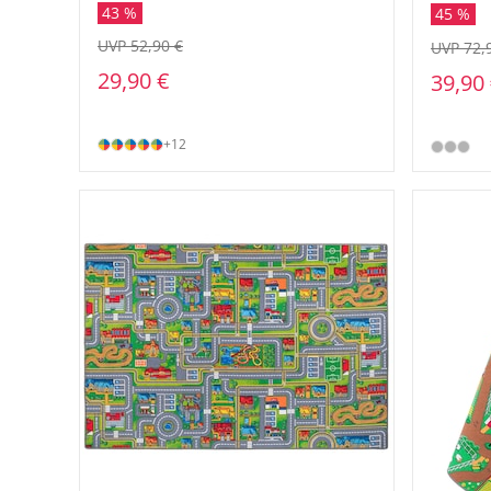
43 %
45 %
UVP 52,90 €
UVP 72,
29,90 €
39,90
+12