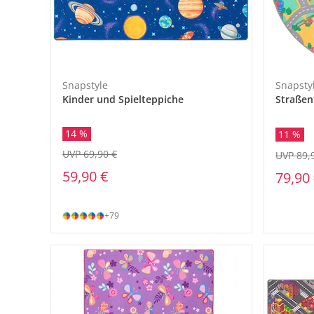
Snapstyle
Snapsty
Kinder und Spielteppiche
Straßen
14 %
11 %
UVP 69,90 €
UVP 89,
59,90 €
79,90
+79