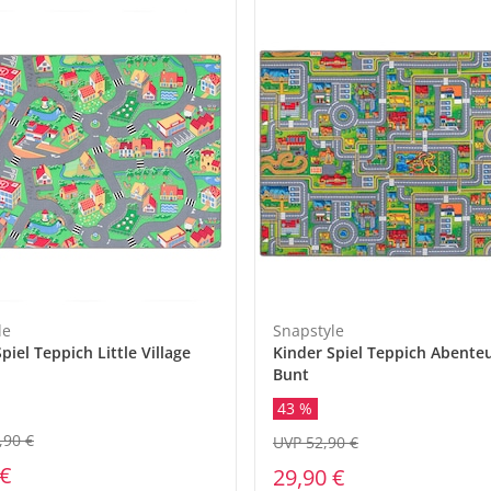
le
Snapstyle
piel Teppich Little Village
Kinder Spiel Teppich Abente
Bunt
43 %
,90 €
UVP 52,90 €
 €
29,90 €