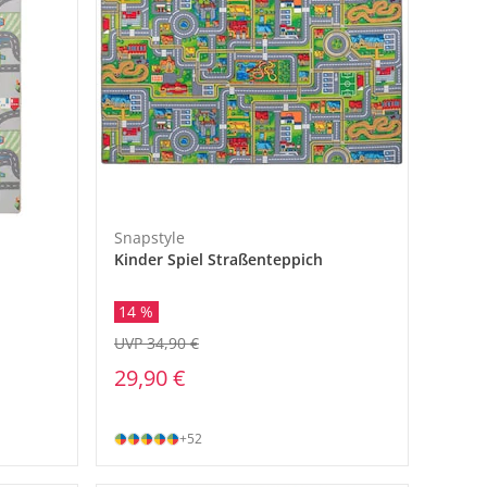
Snapstyle
Kinder Spiel Straßenteppich
14 %
UVP 34,90 €
29,90 €
+52