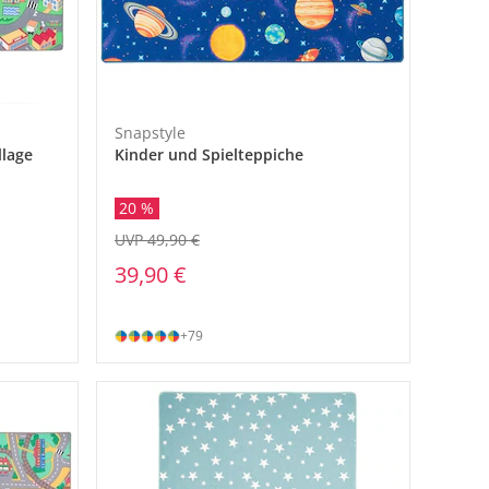
Snapstyle
llage
Kinder und Spielteppiche
20 %
UVP 49,90 €
39,90 €
+79