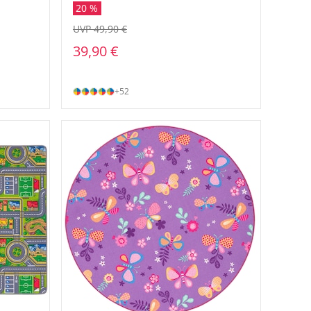
20 %
UVP 49,90 €
39,90 €
+52