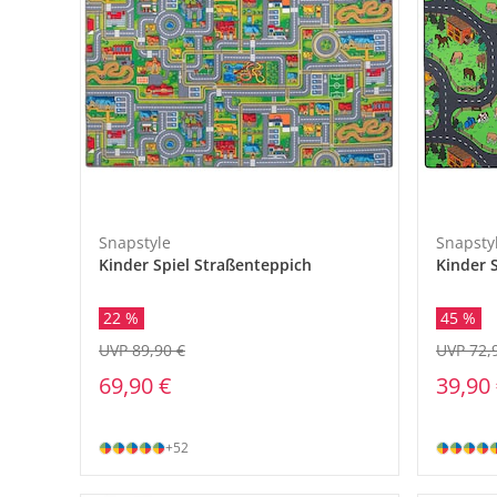
Snapstyle
Snapsty
Kinder Spiel Straßenteppich
Kinder 
22 %
45 %
UVP 89,90 €
UVP 72,
69,90 €
39,90
+52