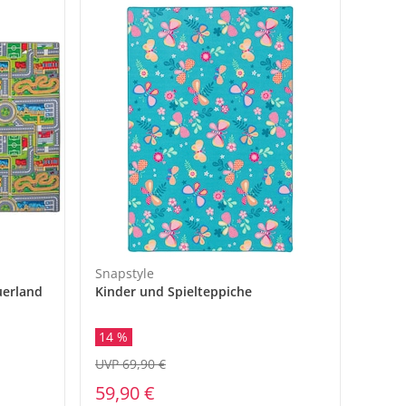
Snapstyle
uerland
Kinder und Spielteppiche
14 %
UVP 69,90 €
59,90 €