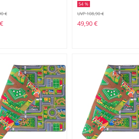
54 %
UVP 108,90 €
90 €
49,90 €
 €