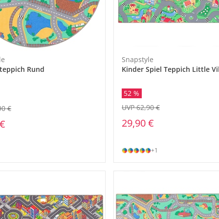
le
Snapstyle
teppich Rund
Kinder Spiel Teppich Little Vi
52 %
UVP 62,90 €
90 €
29,90 €
 €
+1