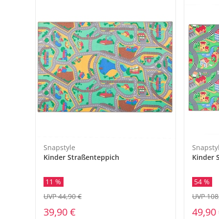
Snapstyle
Snapsty
Kinder Straßenteppich
Kinder S
11 %
54 %
UVP 44,90 €
UVP 108
39,90 €
49,90