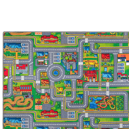
43 %
UVP 52,90 €
ab
29,90 €
inkl. MwSt. und zzgl.
Versandkosten
14 PAYBACK Basis°Punkte
sammeln
Maße
In den Warenkorb
Lieferung nach Hause
Lieferbar - in 5-6 Werktagen bei Dir
Versand durch Partner