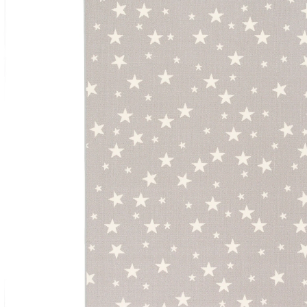
43 %
UVP 52,90 €
ab
29,90 €
inkl. MwSt. und zzgl.
Versandkosten
14 PAYBACK Basis°Punkte
sammeln
Variante
Grau
Maße
In den Warenkorb