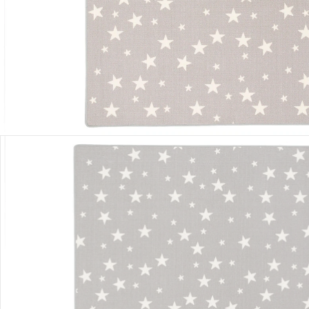
Lieferung nach Hause
Lieferbar - in 5-6 Werktagen bei Dir
Versand durch Partner
Filialabholung
Einen Moment bitte...
Produktbeschreibung
Hinweise, Siegel & Hersteller