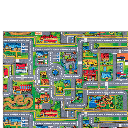
43 %
UVP 52,90 €
ab
29,90 €
inkl. MwSt. und zzgl.
Versandkosten
14 PAYBACK Basis°Punkte
sammeln
Maße
In den Warenkorb
Lieferung nach Hause
Lieferbar - in 5-6 Werktagen bei Dir
Versand durch Partner