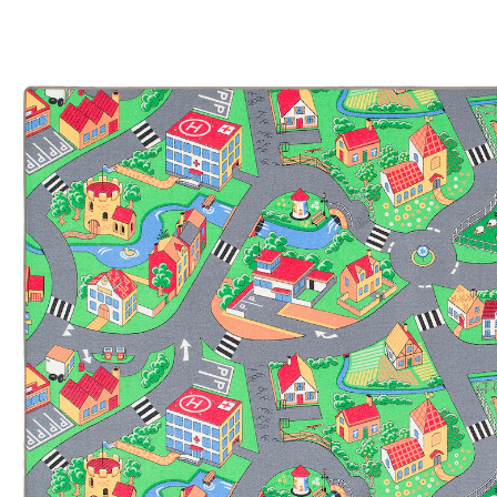
UVP 62,90 €
ab
29,90 €
inkl. MwSt. und zzgl.
Versandkosten
14 PAYBACK Basis°Punkte
sammeln
Maße
In den Warenkorb
Lieferung nach Hause
Lieferbar - in 5-6 Werktagen bei Dir
Versand durch Partner
Filialabholung