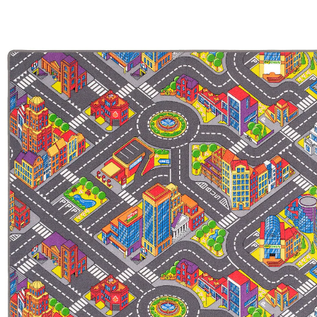
44 %
UVP 52,90 €
ab
29,30 €
inkl. MwSt. und zzgl.
Versandkosten
14 PAYBACK Basis°Punkte
sammeln
Maße
In den Warenkorb
Lieferung nach Hause
Lieferbar - in 5-6 Werktagen bei Dir
Versand durch Partner