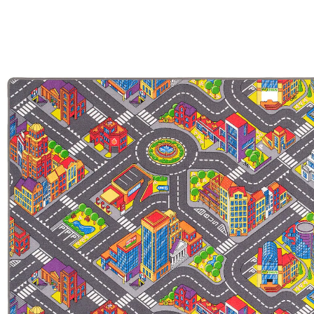
Bunt
44 %
UVP 52,90 €
ab
29,30 €
inkl. MwSt. und zzgl.
Versandkosten
14 PAYBACK Basis°Punkte
sammeln
Maße
In den Warenkorb
Lieferung nach Hause
Lieferbar - in 5-6 Werktagen bei Dir