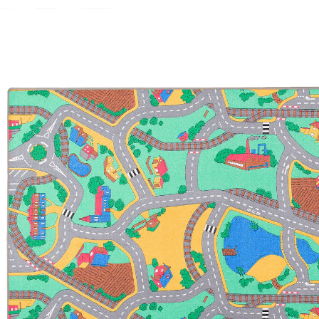
Kinder Straßenteppich Bunt
14 %
UVP 34,90 €
ab
29,90 €
inkl. MwSt. und zzgl.
Versandkosten
14 PAYBACK Basis°Punkte
sammeln
Variante
Bunt
Maße
In den Warenkorb