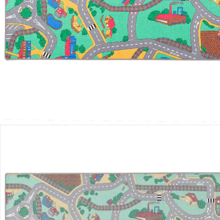
Lieferung nach Hause
Lieferbar - in 5-6 Werktagen bei Dir
Versand durch Partner
Filialabholung
Einen Moment bitte...
Produktbeschreibung
Hinweise, Siegel & Hersteller