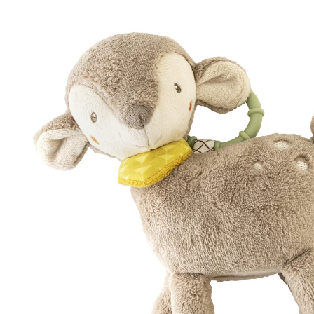
Hängespielzeug Reh Forest Friends
44 %
Exklusiv
UVP 19,99 €
11,19 €
inkl. MwSt. und zzgl.
Versandkosten
5 PAYBACK Basis°Punkte
sammeln
In den Warenkorb
Lieferung nach Hause
Sofort lieferbar - in 2-3 Werktagen bei Dir
Filialabholung
Einen Moment bitte...