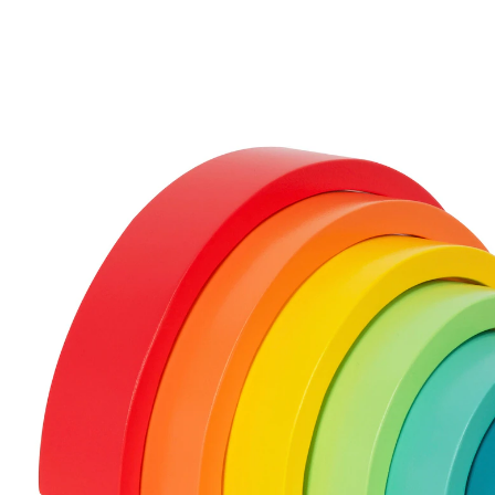
Holzbausteine Regenbogen
10 %
Exklusiv
UVP 17,99 €
16,19 €
inkl. MwSt. und zzgl.
Versandkosten
8 PAYBACK Basis°Punkte
sammeln
In den Warenkorb
Lieferung nach Hause
Sofort lieferbar - in 2-3 Werktagen bei Dir
Filialabholung
Einen Moment bitte...