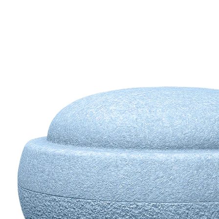
(1)
189,00 €
inkl. MwSt. und zzgl.
Versandkosten
94 PAYBACK Basis°Punkte
sammeln
Variante
light blue
In den Warenkorb
Lieferung nach Hause
Sofort lieferbar - in 2-3 Werktagen bei Dir