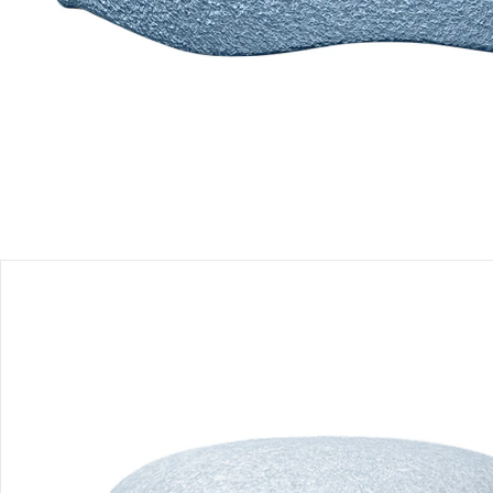
Filialabholung
Einen Moment bitte...
Produktbeschreibung
Produktdetails
Hinweise, Siegel & Hersteller
Bewertungen