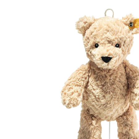
cm
(8)
16 %
UVP 49,95 €
41,99 €
inkl. MwSt. und zzgl.
Versandkosten
20 PAYBACK Basis°Punkte
sammeln
In den Warenkorb
Lieferung nach Hause
Sofort lieferbar - in 2-3 Werktagen bei Dir
Filialabholung