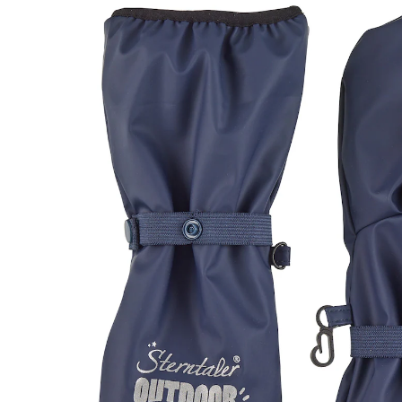
16,99 €
inkl. MwSt. und zzgl.
Versandkosten
8 PAYBACK Basis°Punkte
sammeln
Größe
Größenberater
In den Warenkorb
Lieferung nach Hause
Sofort lieferbar - in 2-3 Werktagen bei Dir
Filialabholung