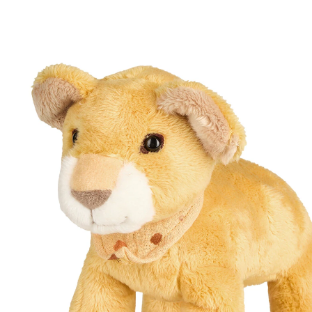
13 %
UVP 21,99 €
18,99 €
inkl. MwSt. und zzgl.
Versandkosten
9 PAYBACK Basis°Punkte
sammeln
In den Warenkorb
Lieferung nach Hause
Sofort lieferbar - in 2-3 Werktagen bei Dir
Filialabholung
Einen Moment bitte...