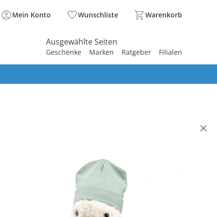
Mein Konto
Wunschliste
Warenkorb
Ausgewählte Seiten
Geschenke
Marken
Ratgeber
Filialen
spirieren
spirieren
spirieren
spirieren
spirieren
spirieren
spirieren
spirieren
spirieren
LER
setuch Ente Edda
(7)
 €
99 €
. und zzgl.
Versandkosten