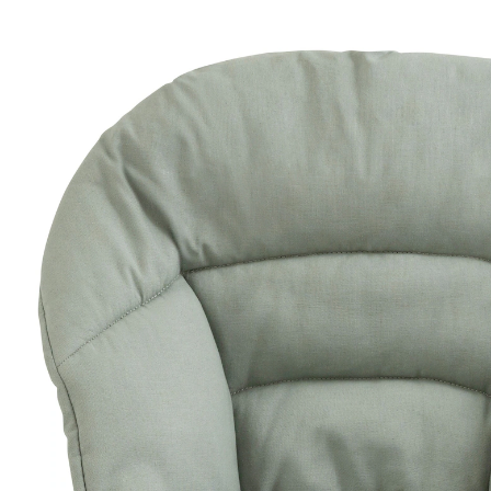
schmutzabweisender Beschichtung Glacier
Green
34,99 €
inkl. MwSt. und zzgl.
Versandkosten
17 PAYBACK Basis°Punkte
sammeln
In den Warenkorb
Lieferung nach Hause
Sofort lieferbar - in 2-3 Werktagen bei Dir
Filialabholung
Einen Moment bitte...