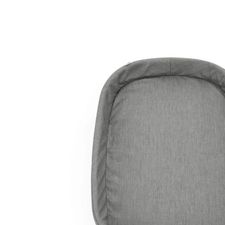
(1)
15 %
UVP 229,00 €
193,99 €
inkl. MwSt. und zzgl.
Versandkosten
96 PAYBACK Basis°Punkte
sammeln
In den Warenkorb
Lieferung nach Hause
Lieferbar - in 2-4 Werktagen bei Dir
Filialabholung
Einen Moment bitte...