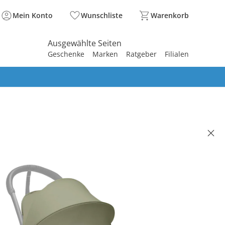
Mein Konto
Wunschliste
Warenkorb
Ausgewählte Seiten
Geschenke
Marken
Ratgeber
Filialen
spirieren
spirieren
spirieren
spirieren
spirieren
spirieren
spirieren
spirieren
spirieren
 - YOYO3
set 6+ olive
(2)
 €
00 €
. und zzgl.
Versandkosten