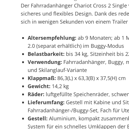
Der Fahrradanhänger Chariot Cross 2 Single 
sicheres und flexibles Design. Dank des red
sich in wenigen Sekunden von einem Trailer 
Altersempfehlung:
ab 9 Monaten; ab 1 M
2.0 (separat erhältlich) im Buggy-Modus
Belastbarkeit:
bis 34 kg, Sitzeinheit bis 2
Verwendung:
Fahrradanhänger, Buggy, mi
und Skilanglauf-Variante
Klappmaß:
86,3(L) x 63,3(B) x 37,5(H) cm
Gewicht:
14,2 kg
Räder:
luftgefüllte Speichenräder, schwe
Lieferumfang:
Gestell mit Kabine und Si
Fahrradanhänger-/Buggy-Set, Fach für Ute
Gestell:
Aluminium, kompakt zusammenkla
System für ein schnelles Umklappen der B