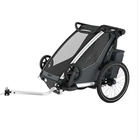
erbar - in 2-4 Werktagen bei Dir
lialabholung
nen Moment bitte...