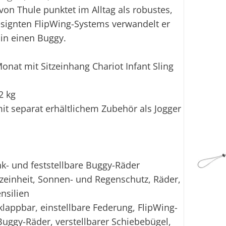
von Thule punktet im Alltag als robustes,
Lief
esignten FlipWing-Systems verwandelt er
in einen Buggy.
Fi
onat mit Sitzeinhang Chariot Infant Sling
Ei
2 kg
t separat erhältlichem Zubehör als Jogger
nk- und feststellbare Buggy-Räder
tzeinheit, Sonnen- und Regenschutz, Räder,
nsilien
ppbar, einstellbare Federung, FlipWing-
uggy-Räder, verstellbarer Schiebebügel,