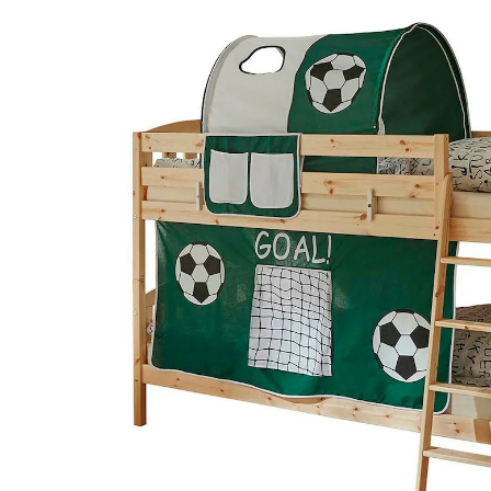
Goal
16 %
UVP 239,90 €
199,90 €
inkl. MwSt. und zzgl.
Versandkosten
99 PAYBACK Basis°Punkte
sammeln
Variante
Goal
+ 2
In den Warenkorb
Lieferung nach Hause
Lieferbar - in 3-4 Werktagen bei Dir