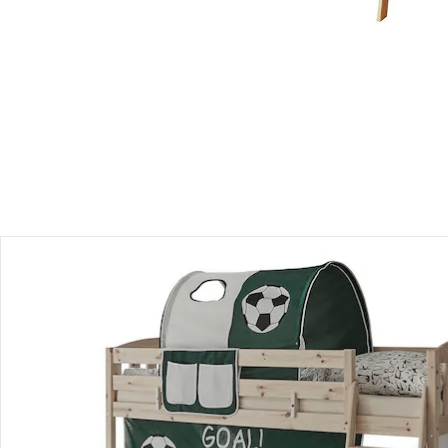
Versand durch Partner
Filialabholung
Einen Moment bitte...
Produktbeschreibung
Hinweise, Siegel & Hersteller
Bewertungen