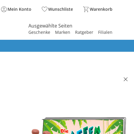
Mein Konto
Wunschliste
Warenkorb
Ausgewählte Seiten
Geschenke
Marken
Ratgeber
Filialen
spirieren
spirieren
spirieren
spirieren
spirieren
spirieren
spirieren
spirieren
spirieren
 Hörfigur Giraffenaffen - Die
fenaffen Lieblingslieder
(2)
 €
49 €