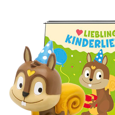
Geburtstagslieder
UVP 16,99 €
15,49 €
inkl. MwSt. und zzgl.
Versandkosten
7 PAYBACK Basis°Punkte
sammeln
Bei Verfügbarkeit erinnern
Lieferung nach Hause
Derzeit nicht lieferbar
Filialabholung
Einen Moment bitte...