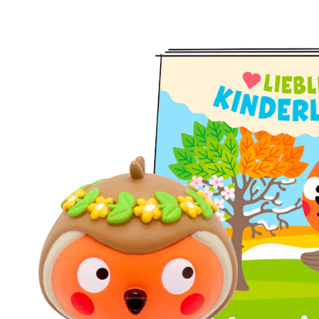
Jahreszeitenlieder
(3)
UVP 16,99 €
15,49 €
inkl. MwSt. und zzgl.
Versandkosten
7 PAYBACK Basis°Punkte
sammeln
In den Warenkorb
Lieferung nach Hause
Sofort lieferbar - in 2-3 Werktagen bei Dir
Filialabholung
Einen Moment bitte...