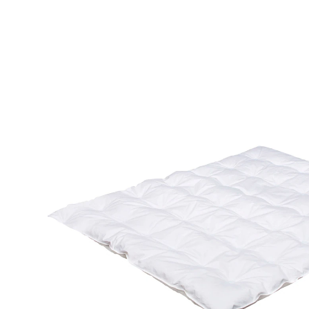
cm 7.0 TOG
(8)
10 %
UVP 128,90 €
114,99 €
inkl. MwSt. und zzgl.
Versandkosten
57 PAYBACK Basis°Punkte
sammeln
In den Warenkorb
Lieferung nach Hause
Sofort lieferbar - in 2-3 Werktagen bei Dir
Filialabholung