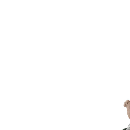
VERTBAUDET
3er-Set Kinderzimmer Aufbewahrungsboxen
GRÜNER WALD braun/grün
37,99 €
inkl. MwSt. und zzgl.
Versandkosten
18 PAYBACK Basis°Punkte
sammeln
In den Warenkorb
Lieferung nach Hause
Lieferbar - in 6-7 Werktagen bei Dir