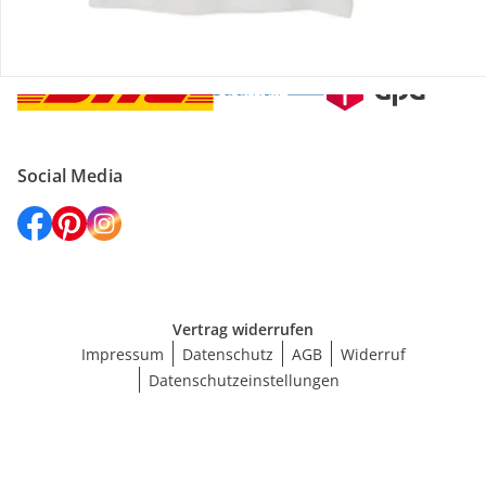
Versanddienstleister
Social Media
Vertrag widerrufen
Impressum
Datenschutz
AGB
Widerruf
Datenschutzeinstellungen