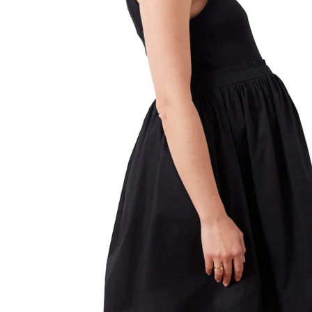
Lieferung nach Hause
Lieferbar - in 6-7 Werktagen bei Dir
Versand durch Partner
Filialabholung
Einen Moment bitte...
Produktbeschreibung
Hinweise, Siegel & Hersteller