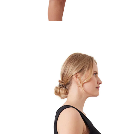
VERTBAUDET
Ärmelloses Umstandskleid, Materialmix
schwarz
32,99 €
inkl. MwSt. und zzgl.
Versandkosten
16 PAYBACK Basis°Punkte
sammeln
Größe
In den Warenkorb