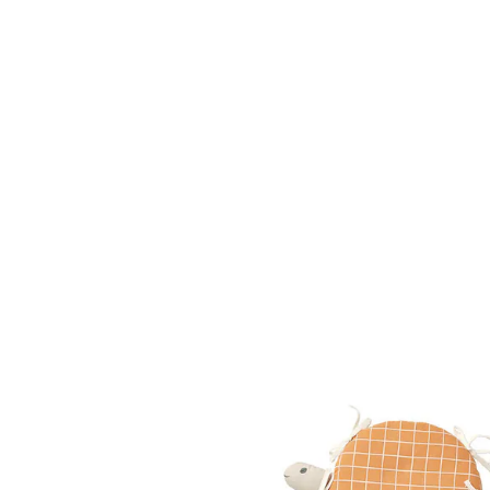
VERTBAUDET
Baby Bettumrandung/Laufgitter-Polster TREK
mehrfarbig/krokodil
52,99 €
inkl. MwSt. und zzgl.
Versandkosten
26 PAYBACK Basis°Punkte
sammeln
Größe
In den Warenkorb