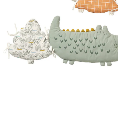
Lieferung nach Hause
Lieferbar - in 6-7 Werktagen bei Dir
Versand durch Partner
Filialabholung
Einen Moment bitte...
Produktbeschreibung
Hinweise, Siegel & Hersteller