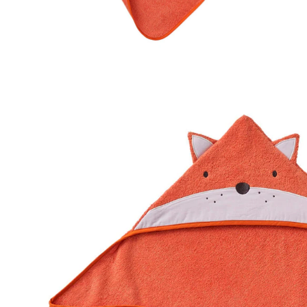
VERTBAUDET
Baby-Set: Badetuch und Waschhandschuh
FUCHS orange/fuchs
ab
25,99 €
inkl. MwSt. und zzgl.
Versandkosten
12 PAYBACK Basis°Punkte
sammeln
Größe
In den Warenkorb