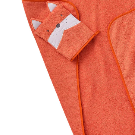
Lieferung nach Hause
Lieferbar - in 6-7 Werktagen bei Dir
Versand durch Partner
Filialabholung
Einen Moment bitte...
Produktbeschreibung
Hinweise, Siegel & Hersteller