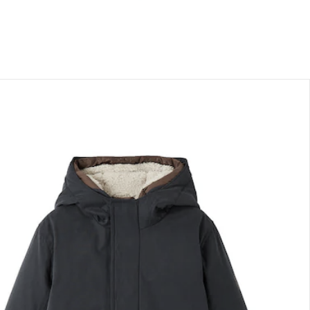
sand durch Partner
lialabholung
nen Moment bitte...