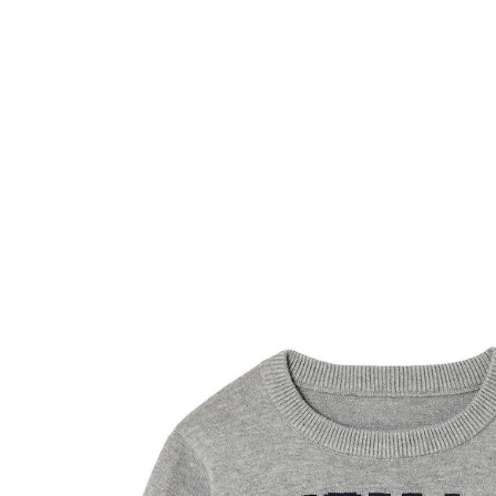
VERTBAUDET
Jungen Rundhals-Pullover mit Hund grau
meliert
28,99 €
inkl. MwSt. und zzgl.
Versandkosten
14 PAYBACK Basis°Punkte
sammeln
Größe
In den Warenkorb