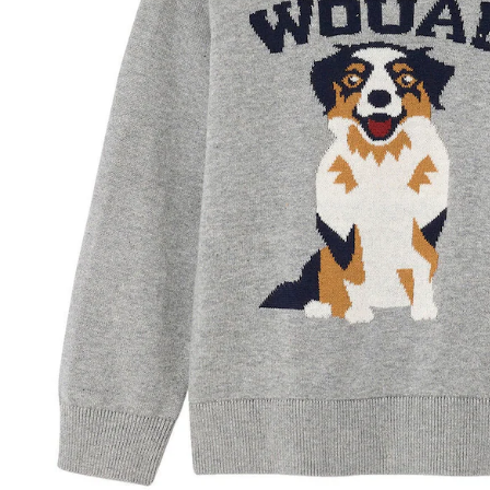
Lieferung nach Hause
Lieferbar - in 6-7 Werktagen bei Dir
Versand durch Partner
Filialabholung
Einen Moment bitte...
Produktbeschreibung
Hinweise, Siegel & Hersteller