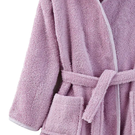
In den Warenkorb
Lieferung nach Hause
Lieferbar - in 6-7 Werktagen bei Dir
Versand durch Partner
Filialabholung
Einen Moment bitte...
Produktbeschreibung