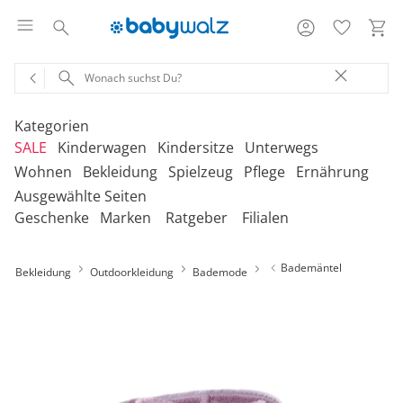
Kategorien
SALE
Kinderwagen
Kindersitze
Unterwegs
Wohnen
Bekleidung
Spielzeug
Pflege
Ernährung
Ausgewählte Seiten
‎Entdecke unsere Kategorien
‎Entdecke unsere Kategorien
‎Entdecke unsere Kategorien
‎Entdecke unsere Kategorien
De
De
De
De
Geschenke
Marken
Ratgeber
Filialen
be
be
be
be
‎Entdecke unsere Kategorien
‎Entdecke unsere Kategorien
‎Entdecke unsere Kategorien
‎Entdecke unsere Kategorien
‎Entdecke unsere Kategorien
De
De
De
De
De
Kinderwagen 2-in-1
Babyschalen mit Liegefunktion
Babytragen
SALE Bekleidung
Kombikinderwagen
Babyschalen
Tragesysteme
be
be
be
be
be
Bademäntel
Bekleidung
Outdoorkleidung
Bademode
Treppenhochstühle
Erstausstattung
Badespielzeug
Badewannen
Stillkissenbezüge
Hochstühle
Neugeborenenkleidung
Babyspielzeug 0-12m
Badezubehör
Stillkissen
‎Entdecke unsere Kategorien
Kinderwagen 3-in-1
Babyschalen mit Isofix-Base
Tragetücher
SALE Kinderwagen
Kinderwagen-Zubehör
Reboarder
Kinderfahrzeuge
Klapphochstühle
Bekleidungs-Sets
Erinnerungsstücke
Badewannenständer
Betten
Babykleidung
Kinderspielzeug ab
Beruhigung
Milchpumpen
Geschenkgutscheine per Download
Geschenkgutscheine
Kinderwagen-Bausteine
Babyschalen für Flugreisen
Rückentragen
SALE Kindersitze
Sportwagen
Kindersitze 9-18 kg
Fahrradsitze & -
12m
Onlineshop auswählen
Lerntürme
Bodys
Kuscheltiere
Badewannensitze
anhänger
Heimtextilien
Kinderkleidung
Hausapotheke
Stillzubehör
Geschenkgutscheine per Post
Umbaubare Sportwagen
Babytragen-Zubehör
Geschenksets
SALE Unterwegs
Buggys
Kindersitze 9-36 kg
Outdoor-Spielzeug
Reisehochstühle
Strampler
Lauflernhilfen
Badetextilien
Reisetaschen & -koffer
Sicherheit
Schuhe
Kindertoilette
Spucktücher
Tragejacken