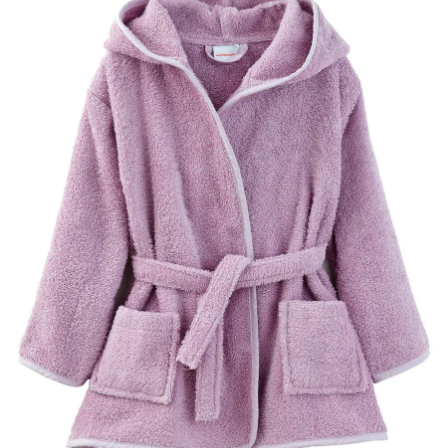
SALE Wohnen
Jogger
Kindersitze 15-36 kg
tiptoi®
Hochstuhl-Zubehör
Overalls
Mobiles
Waschschüsseln
Reisebetten & Matratzen
Wickelmöbel
Outdoorkleidung
Wickeln
Babyflaschen &
SALE Spielzeug
Geschwisterwagen
Sitzerhöhungen
tonies®
Zubehör
Hosen
Motorikspielzeug
Badethermometer
Schule & Kindergarten
Babywippen
Umstandsmode
Pflegeprodukte
SALE Pflege
Zwillingswagen
Isofix-Base
Kleider & Röcke
Schaukeltiere
Badespielzeug
Bücher
Flaschen- &
Babykostwärmer
Babyschaukeln
Stillmode
Schmusetücher
SALE Ernährung
Kinderwagenaufsätze
Kindersitze-Zubehör
Adventskalender
Babynahrung &
Babyzimmer-Komplett-
Spielbögen & Krabbeldecken
Zubereitung
Wickeltaschen
Sets
Stoffpuppen
Geschirr & Besteck
Deko & Accessoires
alles entdecken
Lätzchen
Schränke & Regale
Hochstühle
alles entdecken